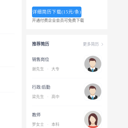
详细简历下载(15元/条)
开通付费企业会员可免费下载
推荐简历
更多简历
销售岗位
谢先生
·
大专
行政/后勤
梁先生
·
高中
教师
罗女士
·
本科